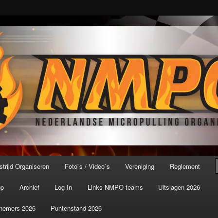
port ter wereld!
icroPulling Organisatie
trijd Organiseren
Foto`s / Video`s
Vereniging
Reglement
op
Archief
Log In
Links NMPO-teams
Uitslagen 2026
nemers 2026
Puntenstand 2026