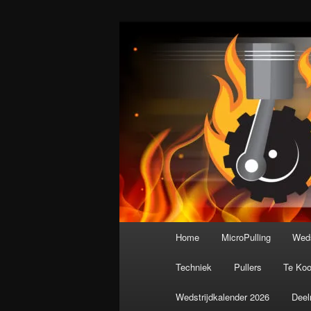
Spring
De meest krachtige modelbouws
naar
de
Nederlandse M
primaire
inhoud
Hoofdmenu
Home
MicroPulling
Weds
Techniek
Pullers
Te Ko
Wedstrijdkalender 2026
Deel