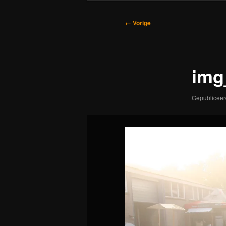
Afbeeldingsnavigatie
← Vorige
img
Gepublicee