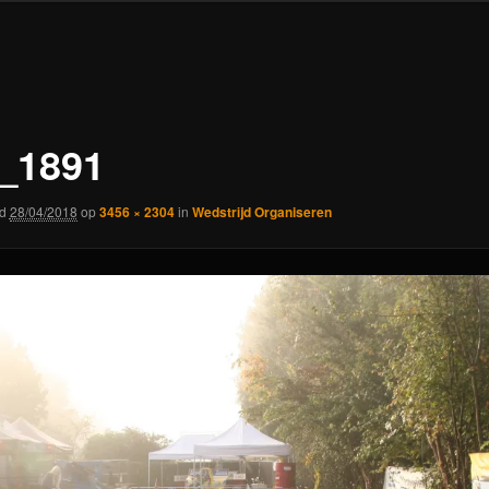
_1891
rd
28/04/2018
op
3456 × 2304
in
Wedstrijd Organiseren