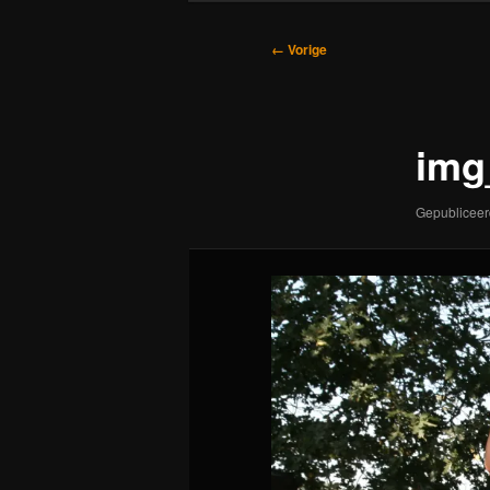
Afbeeldingsnavigatie
← Vorige
img
Gepublicee