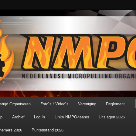
port ter wereld!
icroPulling Organisatie
trijd Organiseren
Foto`s / Video`s
Vereniging
Reglement
op
Archief
Log In
Links NMPO-teams
Uitslagen 2026
nemers 2026
Puntenstand 2026