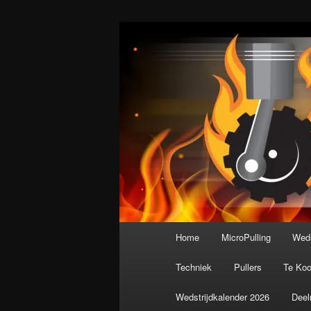
Spring
De meest krachtige modelbouws
naar
de
Nederlandse M
primaire
inhoud
Hoofdmenu
Home
MicroPulling
Weds
Techniek
Pullers
Te Ko
Wedstrijdkalender 2026
Deel