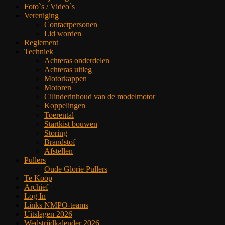
Foto`s / Video`s
Vereniging
Contactpersonen
Lid worden
Reglement
Techniek
Achteras onderdelen
Achteras uitleg
Motorkappen
Motoren
Cilinderinhoud van de modelmotor
Koppelingen
Toerental
Startkist bouwen
Storing
Brandstof
Afstellen
Pullers
Oude Glorie Pullers
Te Koop
Archief
Log In
Links NMPO-teams
Uitslagen 2026
Wedstrijdkalender 2026