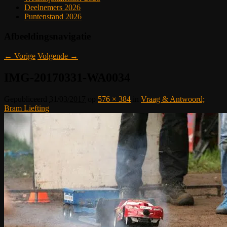
Deelnemers 2026
Puntenstand 2026
Afbeeldingsnavigatie
← Vorige
Volgende →
IMG-20170331-WA0034
Gepubliceerd
31/03/2017
op
576 × 384
in
Vraag & Antwoord;
Bram Liefting