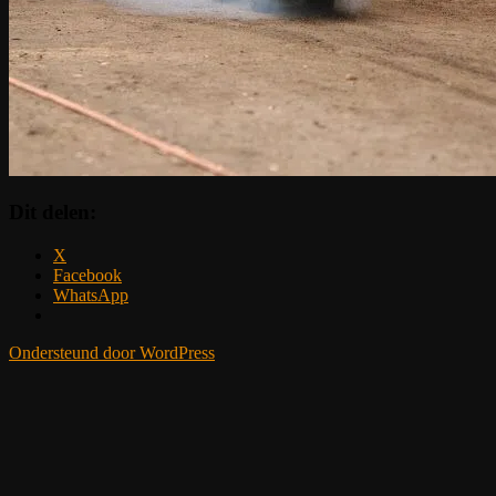
Dit delen:
X
Facebook
WhatsApp
Ondersteund door WordPress