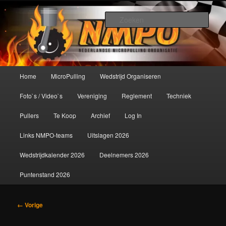
Spring
De meest krachtige modelbouwsport ter wereld!
naar
Zoek
de
primaire
Nederlandse MicroPulling
inhoud
Organisatie
Hoofdmenu
Home
MicroPulling
Wedstrijd Organiseren
Foto`s / Video`s
Vereniging
Reglement
Techniek
Pullers
Te Koop
Archief
Log In
Links NMPO-teams
Uitslagen 2026
Wedstrijdkalender 2026
Deelnemers 2026
Puntenstand 2026
Afbeeldingsnavigatie
← Vorige