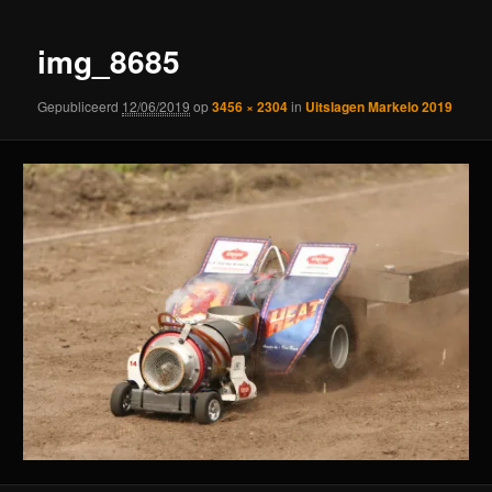
img_8685
Gepubliceerd
12/06/2019
op
3456 × 2304
in
Uitslagen Markelo 2019