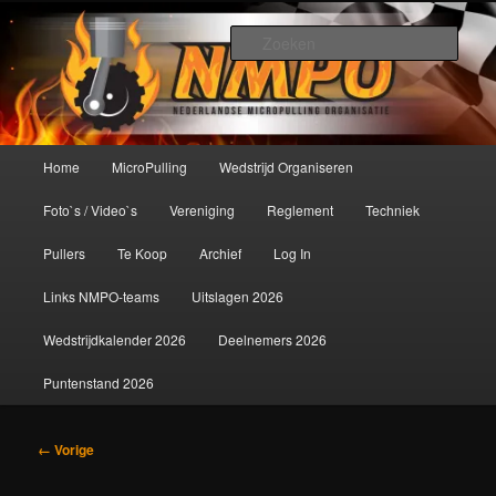
Spring
De meest krachtige modelbouwsport ter wereld!
naar
Zoek
de
primaire
Nederlandse MicroPulling
inhoud
Organisatie
Hoofdmenu
Home
MicroPulling
Wedstrijd Organiseren
Foto`s / Video`s
Vereniging
Reglement
Techniek
Pullers
Te Koop
Archief
Log In
Links NMPO-teams
Uitslagen 2026
Wedstrijdkalender 2026
Deelnemers 2026
Puntenstand 2026
Afbeeldingsnavigatie
← Vorige