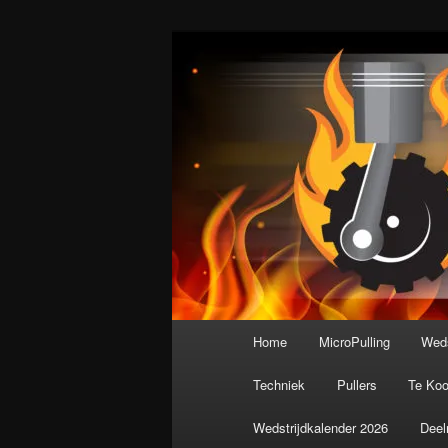
Spring
De meest krachtige modelbouws
naar
de
Nederlandse M
primaire
inhoud
Hoofdmenu
Home
MicroPulling
Weds
Techniek
Pullers
Te Ko
Wedstrijdkalender 2026
Deel