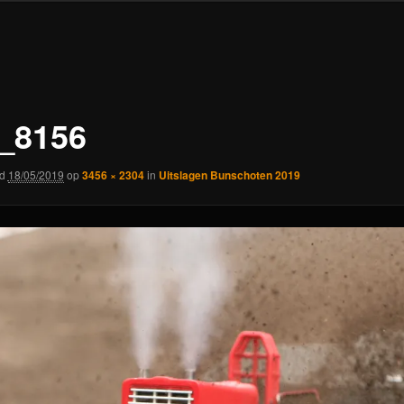
_8156
rd
18/05/2019
op
3456 × 2304
in
Uitslagen Bunschoten 2019