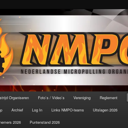
port ter wereld!
icroPulling Organisatie
trijd Organiseren
Foto`s / Video`s
Vereniging
Reglement
op
Archief
Log In
Links NMPO-teams
Uitslagen 2026
nemers 2026
Puntenstand 2026