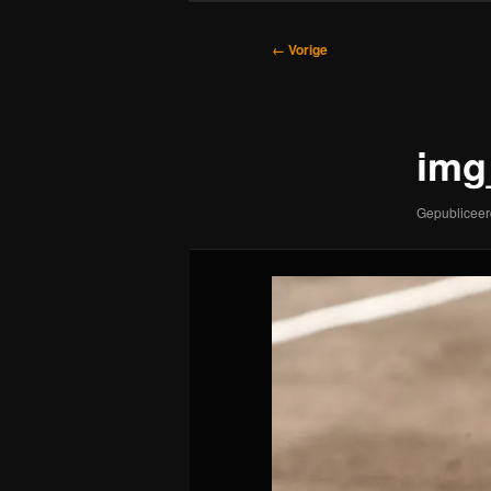
Afbeeldingsnavigatie
← Vorige
img
Gepublicee