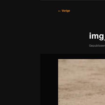
Afbeeldingsnavigatie
← Vorige
img
Gepublicee