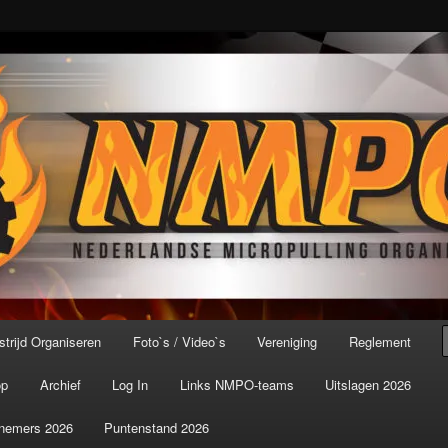
port ter wereld!
icroPulling Organisatie
trijd Organiseren
Foto`s / Video`s
Vereniging
Reglement
op
Archief
Log In
Links NMPO-teams
Uitslagen 2026
nemers 2026
Puntenstand 2026