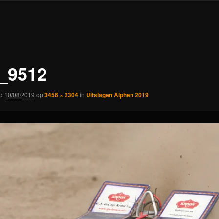
_9512
rd
10/08/2019
op
3456 × 2304
in
Uitslagen Alphen 2019