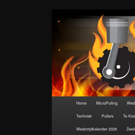
Spring
De meest krachtige modelbouws
naar
de
Nederlandse M
primaire
inhoud
Hoofdmenu
Home
MicroPulling
Weds
Techniek
Pullers
Te Ko
Wedstrijdkalender 2026
Deel