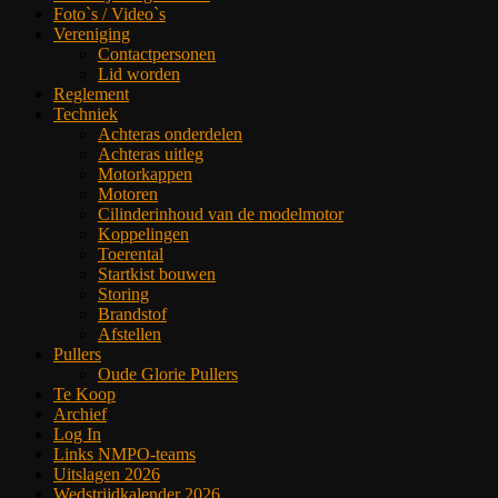
Foto`s / Video`s
Vereniging
Contactpersonen
Lid worden
Reglement
Techniek
Achteras onderdelen
Achteras uitleg
Motorkappen
Motoren
Cilinderinhoud van de modelmotor
Koppelingen
Toerental
Startkist bouwen
Storing
Brandstof
Afstellen
Pullers
Oude Glorie Pullers
Te Koop
Archief
Log In
Links NMPO-teams
Uitslagen 2026
Wedstrijdkalender 2026