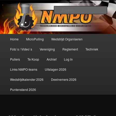
Spring
De meest krachtige modelbouwsport ter wereld!
naar
Zoek
de
primaire
Nederlandse MicroPulling
inhoud
Organisatie
Hoofdmenu
Home
MicroPulling
Wedstrijd Organiseren
Foto`s / Video`s
Vereniging
Reglement
Techniek
Pullers
Te Koop
Archief
Log In
Links NMPO-teams
Uitslagen 2026
Wedstrijdkalender 2026
Deelnemers 2026
Puntenstand 2026