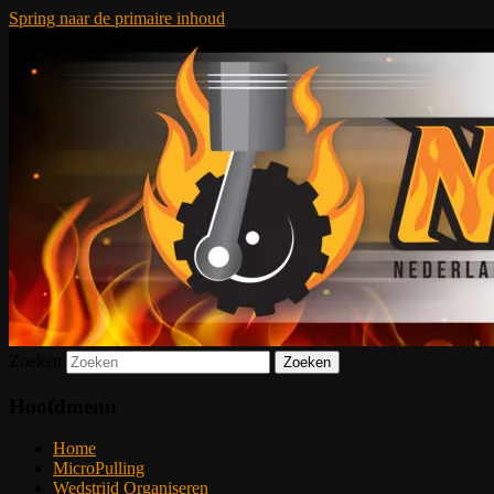
Spring naar de primaire inhoud
De meest krachtige modelbouwsport ter we
Nederlandse MicroPulling Organ
Zoeken
Hoofdmenu
Home
MicroPulling
Wedstrijd Organiseren