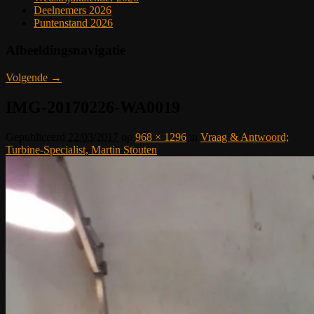
Deelnemers 2026
Puntenstand 2026
Afbeeldingsnavigatie
Volgende →
IMG-20170226-WA0019
Gepubliceerd
22/03/2017
op
968 × 1296
in
Vraag & Antwoord;
Turbine-Specialist, Martin Stouten