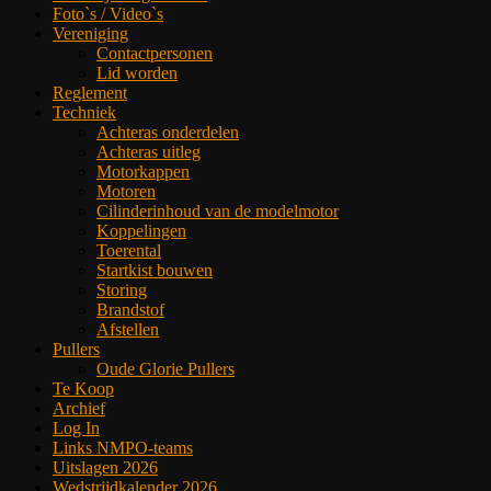
Foto`s / Video`s
Vereniging
Contactpersonen
Lid worden
Reglement
Techniek
Achteras onderdelen
Achteras uitleg
Motorkappen
Motoren
Cilinderinhoud van de modelmotor
Koppelingen
Toerental
Startkist bouwen
Storing
Brandstof
Afstellen
Pullers
Oude Glorie Pullers
Te Koop
Archief
Log In
Links NMPO-teams
Uitslagen 2026
Wedstrijdkalender 2026