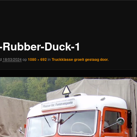
-Rubber-Duck-1
rd
18/03/2024
op
1080 × 692
in
Truckklasse groeit gestaag door.