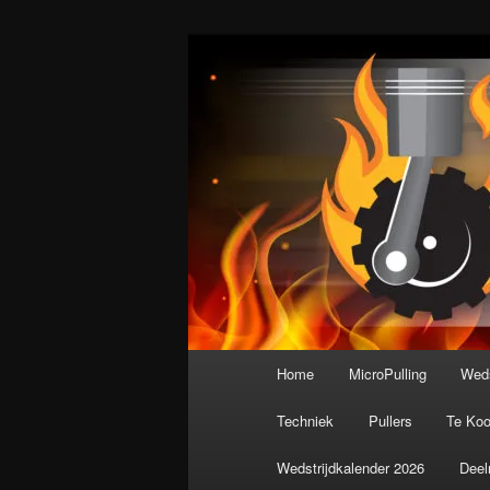
Spring
De meest krachtige modelbouws
naar
de
Nederlandse M
primaire
inhoud
Hoofdmenu
Home
MicroPulling
Weds
Techniek
Pullers
Te Ko
Wedstrijdkalender 2026
Deel