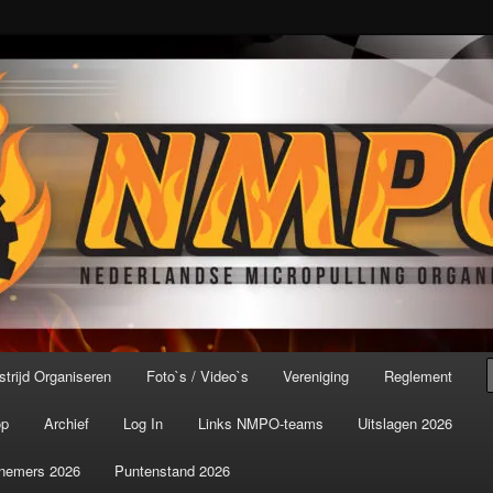
port ter wereld!
icroPulling Organisatie
trijd Organiseren
Foto`s / Video`s
Vereniging
Reglement
op
Archief
Log In
Links NMPO-teams
Uitslagen 2026
nemers 2026
Puntenstand 2026