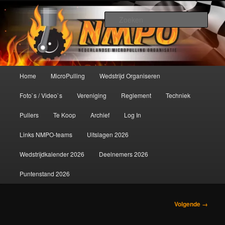
Spring
De meest krachtige modelbouwsport ter wereld!
naar
Zoek
de
primaire
Nederlandse MicroPulling
inhoud
Organisatie
Hoofdmenu
Home
MicroPulling
Wedstrijd Organiseren
Foto`s / Video`s
Vereniging
Reglement
Techniek
Pullers
Te Koop
Archief
Log In
Links NMPO-teams
Uitslagen 2026
Wedstrijdkalender 2026
Deelnemers 2026
Puntenstand 2026
Afbeeldingsnavigatie
Volgende →