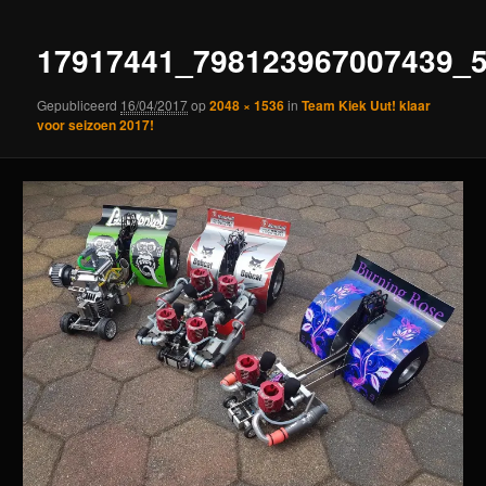
17917441_798123967007439_
Gepubliceerd
16/04/2017
op
2048 × 1536
in
Team Kiek Uut! klaar
voor seizoen 2017!