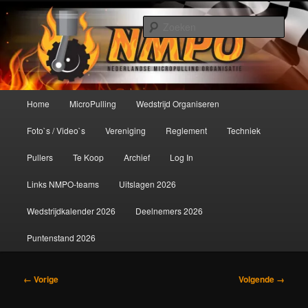
Spring
De meest krachtige modelbouwsport ter wereld!
naar
Zoek
de
primaire
Nederlandse MicroPulling
inhoud
Organisatie
Hoofdmenu
Home
MicroPulling
Wedstrijd Organiseren
Foto`s / Video`s
Vereniging
Reglement
Techniek
Pullers
Te Koop
Archief
Log In
Links NMPO-teams
Uitslagen 2026
Wedstrijdkalender 2026
Deelnemers 2026
Puntenstand 2026
Afbeeldingsnavigatie
← Vorige
Volgende →