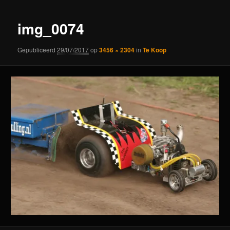
img_0074
Gepubliceerd
29/07/2017
op
3456 × 2304
in
Te Koop