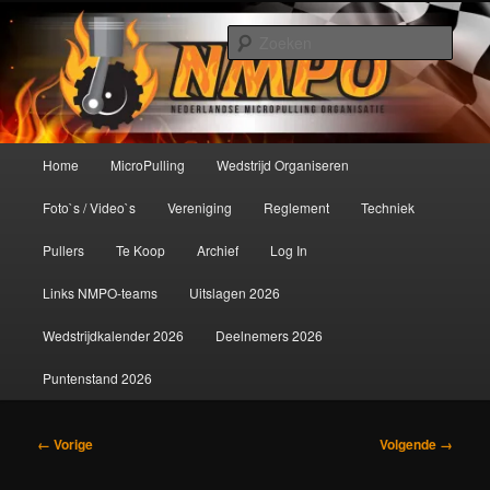
Spring
De meest krachtige modelbouwsport ter wereld!
naar
Zoek
de
primaire
Nederlandse MicroPulling
inhoud
Organisatie
Hoofdmenu
Home
MicroPulling
Wedstrijd Organiseren
Foto`s / Video`s
Vereniging
Reglement
Techniek
Pullers
Te Koop
Archief
Log In
Links NMPO-teams
Uitslagen 2026
Wedstrijdkalender 2026
Deelnemers 2026
Puntenstand 2026
Afbeeldingsnavigatie
← Vorige
Volgende →