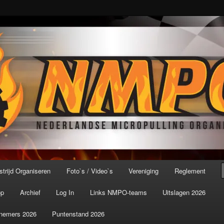
port ter wereld!
icroPulling Organisatie
trijd Organiseren
Foto`s / Video`s
Vereniging
Reglement
op
Archief
Log In
Links NMPO-teams
Uitslagen 2026
nemers 2026
Puntenstand 2026