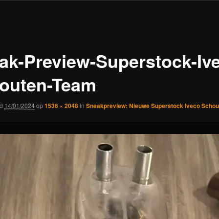
ak-Preview-Superstock-Iv
outen-Team
rd
14/01/2024
op
1536 × 2048
in
Sneakpreview: Nieuwe Superstock Iveco Scho