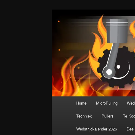
Spring
De meest krachtige modelbouws
naar
de
Nederlandse M
primaire
inhoud
Hoofdmenu
Home
MicroPulling
Weds
Techniek
Pullers
Te Ko
Wedstrijdkalender 2026
Deel