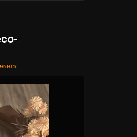
eco-
uten Team