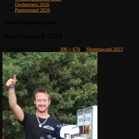
Deelnemers 2026
Puntenstand 2026
Afbeeldingsnavigatie
Sleutelaward-2023
Gepubliceerd
13/12/2023
op
306 × 670
in
Sleutelaward 2023