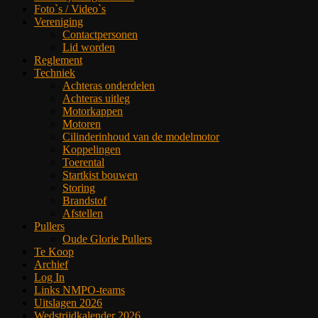
Foto`s / Video`s
Vereniging
Contactpersonen
Lid worden
Reglement
Techniek
Achteras onderdelen
Achteras uitleg
Motorkappen
Motoren
Cilinderinhoud van de modelmotor
Koppelingen
Toerental
Startkist bouwen
Storing
Brandstof
Afstellen
Pullers
Oude Glorie Pullers
Te Koop
Archief
Log In
Links NMPO-teams
Uitslagen 2026
Wedstrijdkalender 2026