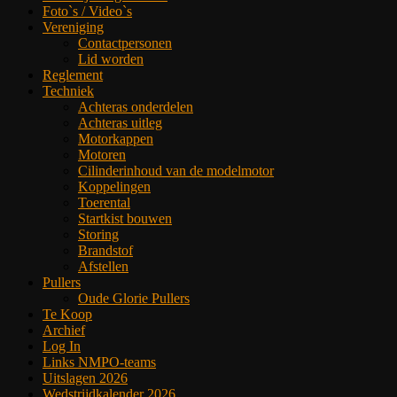
Foto`s / Video`s
Vereniging
Contactpersonen
Lid worden
Reglement
Techniek
Achteras onderdelen
Achteras uitleg
Motorkappen
Motoren
Cilinderinhoud van de modelmotor
Koppelingen
Toerental
Startkist bouwen
Storing
Brandstof
Afstellen
Pullers
Oude Glorie Pullers
Te Koop
Archief
Log In
Links NMPO-teams
Uitslagen 2026
Wedstrijdkalender 2026