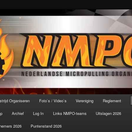
port ter wereld!
icroPulling Organisatie
trijd Organiseren
Foto`s / Video`s
Vereniging
Reglement
op
Archief
Log In
Links NMPO-teams
Uitslagen 2026
nemers 2026
Puntenstand 2026