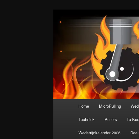
Spring
De meest krachtige modelbouws
naar
de
Nederlandse M
primaire
inhoud
Hoofdmenu
Home
MicroPulling
Weds
Techniek
Pullers
Te Ko
Wedstrijdkalender 2026
Deel