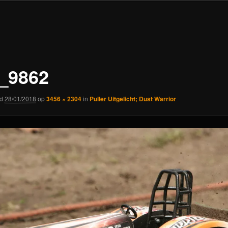
_9862
rd
28/01/2018
op
3456 × 2304
in
Puller Uitgelicht; Dust Warrior