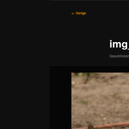
Afbeeldingsnavigatie
← Vorige
img
Gepublicee