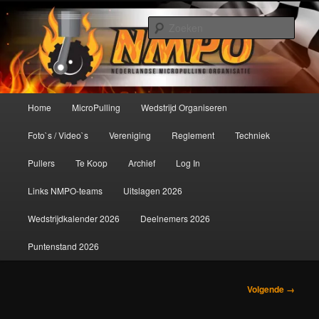
Spring
De meest krachtige modelbouwsport ter wereld!
naar
Zoek
de
primaire
Nederlandse MicroPulling
inhoud
Organisatie
Hoofdmenu
Home
MicroPulling
Wedstrijd Organiseren
Foto`s / Video`s
Vereniging
Reglement
Techniek
Pullers
Te Koop
Archief
Log In
Links NMPO-teams
Uitslagen 2026
Wedstrijdkalender 2026
Deelnemers 2026
Puntenstand 2026
Afbeeldingsnavigatie
Volgende →