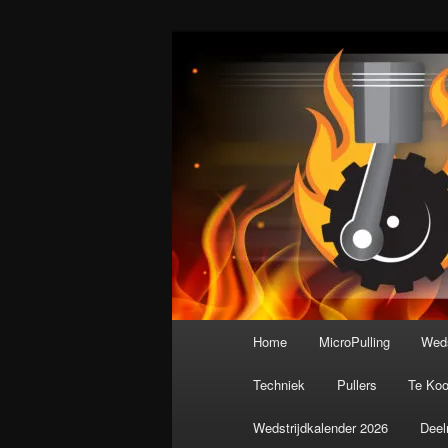
Spring
De meest krachtige modelbouws
naar
de
Nederlandse M
primaire
inhoud
Hoofdmenu
Home
MicroPulling
Weds
Techniek
Pullers
Te Ko
Wedstrijdkalender 2026
Deel