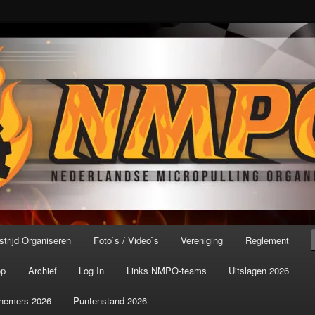
port ter wereld!
icroPulling Organisatie
trijd Organiseren
Foto`s / Video`s
Vereniging
Reglement
op
Archief
Log In
Links NMPO-teams
Uitslagen 2026
nemers 2026
Puntenstand 2026