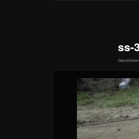
Afbeeldingsnavigatie
ss-
Gepublicee