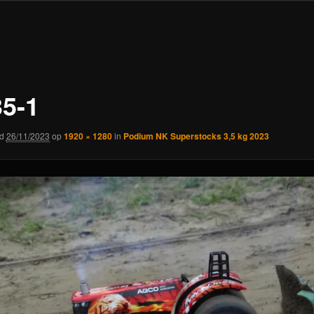
35-1
rd
26/11/2023
op
1920 × 1280
in
Podium NK Superstocks 3,5 kg 2023