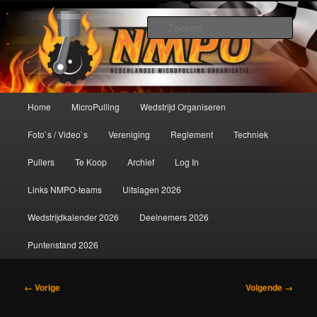
Spring
De meest krachtige modelbouwsport ter wereld!
naar
Zoek
de
primaire
Nederlandse MicroPulling
inhoud
Organisatie
Hoofdmenu
Home
MicroPulling
Wedstrijd Organiseren
Foto`s / Video`s
Vereniging
Reglement
Techniek
Pullers
Te Koop
Archief
Log In
Links NMPO-teams
Uitslagen 2026
Wedstrijdkalender 2026
Deelnemers 2026
Puntenstand 2026
Afbeeldingsnavigatie
← Vorige
Volgende →