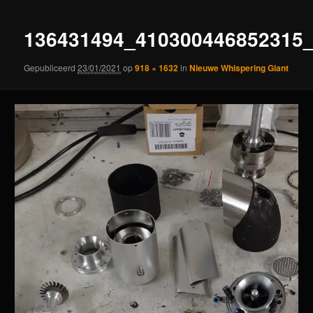
136431494_410300446852315
Gepubliceerd
23/01/2021
op
918 × 1632
in
Nieuwe Whispering Giant