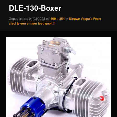
DLE-130-Boxer
Gepubliceerd
01/03/2023
op
400 × 354
in
Nieuwe Vespa’s Fear:
alsof je een emmer leeg gooit !!