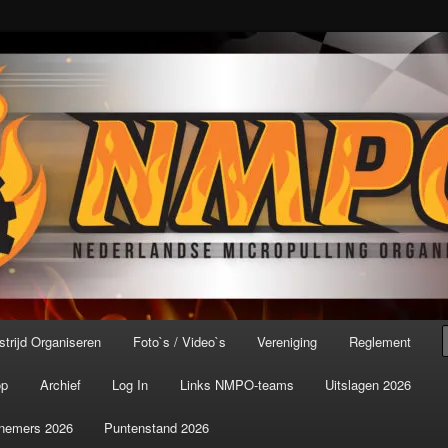
port ter wereld!
icroPulling Organisatie
trijd Organiseren
Foto`s / Video`s
Vereniging
Reglement
op
Archief
Log In
Links NMPO-teams
Uitslagen 2026
nemers 2026
Puntenstand 2026