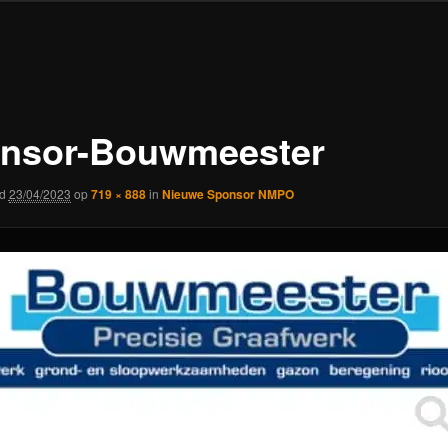
nsor-Bouwmeester
rd
23/04/2023
op
719 × 888
in
Nieuwe Sponsor NMPO