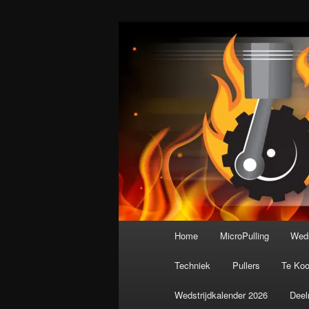
Spring
De meest krachtige modelbouws
naar
de
Nederlandse M
primaire
inhoud
Hoofdmenu
Home
MicroPulling
Weds
Techniek
Pullers
Te Ko
Wedstrijdkalender 2026
Deel