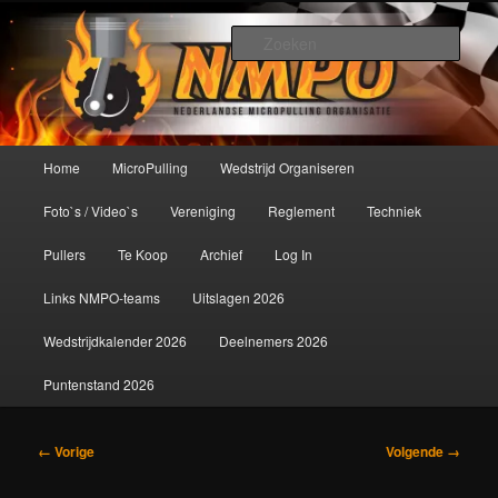
Spring
De meest krachtige modelbouwsport ter wereld!
naar
Zoek
de
primaire
Nederlandse MicroPulling
inhoud
Organisatie
Hoofdmenu
Home
MicroPulling
Wedstrijd Organiseren
Foto`s / Video`s
Vereniging
Reglement
Techniek
Pullers
Te Koop
Archief
Log In
Links NMPO-teams
Uitslagen 2026
Wedstrijdkalender 2026
Deelnemers 2026
Puntenstand 2026
Afbeeldingsnavigatie
← Vorige
Volgende →