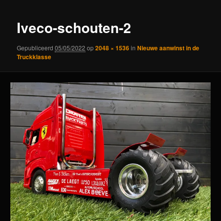
Iveco-schouten-2
Gepubliceerd
05/05/2022
op
2048 × 1536
in
Nieuwe aanwinst in de
Truckklasse