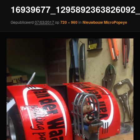
16939677_1295892363826092
Gepubliceerd
07/03/2017
op
720 × 960
in
Nieuwbouw MicroPopeye