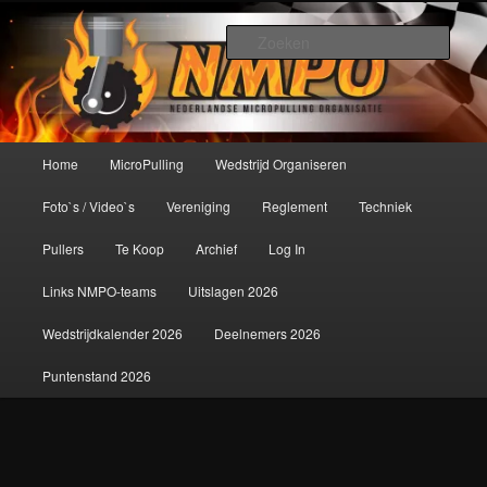
Spring
De meest krachtige modelbouwsport ter wereld!
naar
Zoek
de
primaire
Nederlandse MicroPulling
inhoud
Organisatie
Hoofdmenu
Home
MicroPulling
Wedstrijd Organiseren
Foto`s / Video`s
Vereniging
Reglement
Techniek
Pullers
Te Koop
Archief
Log In
Links NMPO-teams
Uitslagen 2026
Wedstrijdkalender 2026
Deelnemers 2026
Puntenstand 2026
Afbeeldingsnavigatie