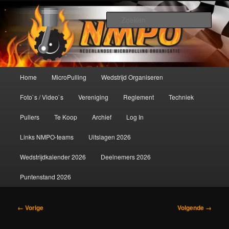
Spring
De meest krachtige modelbouwsport ter wereld!
naar
Zoek
de
primaire
Nederlandse MicroPulling
inhoud
Organisatie
Hoofdmenu
Home
MicroPulling
Wedstrijd Organiseren
Foto`s / Video`s
Vereniging
Reglement
Techniek
Pullers
Te Koop
Archief
Log In
Links NMPO-teams
Uitslagen 2026
Wedstrijdkalender 2026
Deelnemers 2026
Puntenstand 2026
Afbeeldingsnavigatie
← Vorige
Volgende →