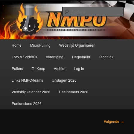
Spring
De meest krachtige modelbouwsport ter wereld!
naar
Zoek
de
primaire
Nederlandse MicroPulling
inhoud
Organisatie
Hoofdmenu
Home
MicroPulling
Wedstrijd Organiseren
Foto`s / Video`s
Vereniging
Reglement
Techniek
Pullers
Te Koop
Archief
Log In
Links NMPO-teams
Uitslagen 2026
Wedstrijdkalender 2026
Deelnemers 2026
Puntenstand 2026
Afbeeldingsnavigatie
Volgende →