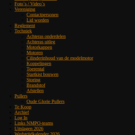
Foto`s / Video`s
Vereniging
Contactpersonen
Lid worden
Reglement
Techniek
Achteras onderdelen
Achteras uitleg
Motorkappen
Motoren
Cilinderinhoud van de modelmotor
Koppelingen
Toerental
Startkist bouwen
Storing
Brandstof
Afstellen
Pullers
Oude Glorie Pullers
Te Koop
Archief
Log In
Links NMPO-teams
Uitslagen 2026
Wedstrijdkalender 2026