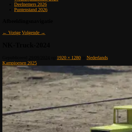
Deelnemers 2026
Puntenstand 2026
Afbeeldingsnavigatie
← Vorige
Volgende →
NK-Truck-2024
Gepubliceerd
29/09/2024
op
1920 × 1280
in
Nederlands
Kampioenen 2025