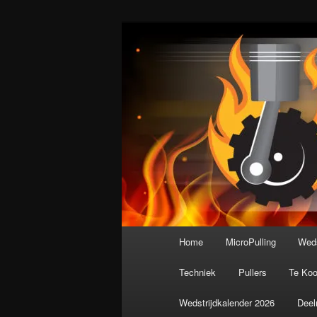
Spring
De meest krachtige modelbouws
naar
de
Nederlandse M
primaire
inhoud
Hoofdmenu
Home
MicroPulling
Weds
Techniek
Pullers
Te Ko
Wedstrijdkalender 2026
Deel