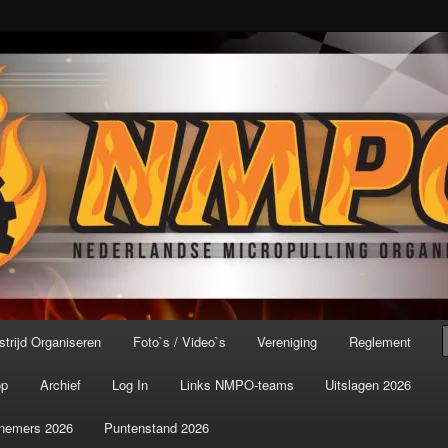
port ter wereld!
icroPulling Organisatie
trijd Organiseren
Foto`s / Video`s
Vereniging
Reglement
op
Archief
Log In
Links NMPO-teams
Uitslagen 2026
nemers 2026
Puntenstand 2026