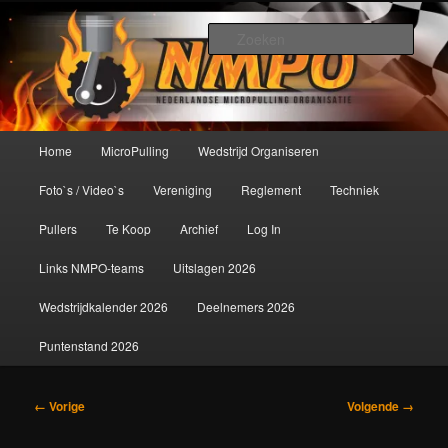
Spring
De meest krachtige modelbouwsport ter wereld!
naar
Zoek
de
primaire
Nederlandse MicroPulling
inhoud
Organisatie
Hoofdmenu
Home
MicroPulling
Wedstrijd Organiseren
Foto`s / Video`s
Vereniging
Reglement
Techniek
Pullers
Te Koop
Archief
Log In
Links NMPO-teams
Uitslagen 2026
Wedstrijdkalender 2026
Deelnemers 2026
Puntenstand 2026
Afbeeldingsnavigatie
← Vorige
Volgende →