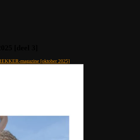
25 [deel 3]
 TREKKER-magazine [oktober 2025]