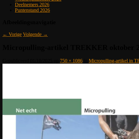
Deelnemers 2026
Puntenstand 2026
Afbeeldingsnavigatie
← Vorige
Volgende →
Micropulling-artikel TREKKER oktober 20
Gepubliceerd
01/10/2025
op
750 × 1086
in
Micropulling-artikel in