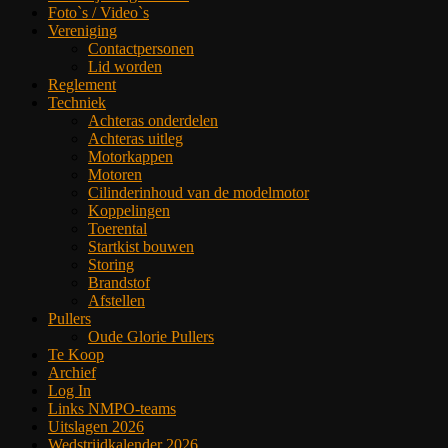
Foto`s / Video`s
Vereniging
Contactpersonen
Lid worden
Reglement
Techniek
Achteras onderdelen
Achteras uitleg
Motorkappen
Motoren
Cilinderinhoud van de modelmotor
Koppelingen
Toerental
Startkist bouwen
Storing
Brandstof
Afstellen
Pullers
Oude Glorie Pullers
Te Koop
Archief
Log In
Links NMPO-teams
Uitslagen 2026
Wedstrijdkalender 2026