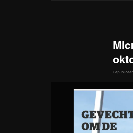
Afbeeldingsnavigatie
Mic
okt
Gepublicee