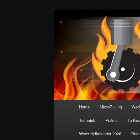
Spring
De meest krachtige modelbouws
naar
de
Nederlandse M
primaire
inhoud
Hoofdmenu
Home
MicroPulling
Weds
Techniek
Pullers
Te Ko
Wedstrijdkalender 2026
Deel