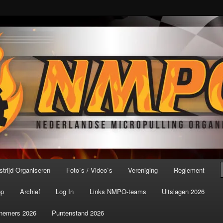
port ter wereld!
icroPulling Organisatie
trijd Organiseren
Foto`s / Video`s
Vereniging
Reglement
op
Archief
Log In
Links NMPO-teams
Uitslagen 2026
nemers 2026
Puntenstand 2026