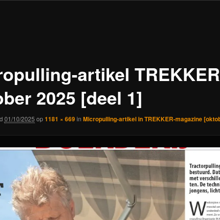
ropulling-artikel TREKKER
ober 2025 [deel 1]
rd
01/10/2025
op
1181 × 669
in
Micropulling-artikel in TREKKER-magazine [okto