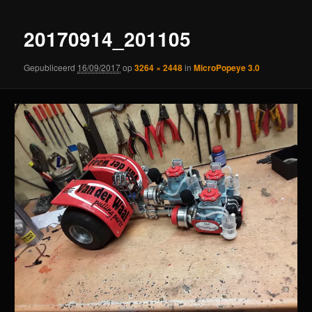
20170914_201105
Gepubliceerd
16/09/2017
op
3264 × 2448
in
MicroPopeye 3.0