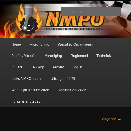
Spring
De meest krachtige modelbouwsport ter wereld!
naar
Zoek
de
primaire
Nederlandse MicroPulling
inhoud
Organisatie
Hoofdmenu
Home
MicroPulling
Wedstrijd Organiseren
Foto`s / Video`s
Vereniging
Reglement
Techniek
Pullers
Te Koop
Archief
Log In
Links NMPO-teams
Uitslagen 2026
Wedstrijdkalender 2026
Deelnemers 2026
Puntenstand 2026
Afbeeldingsnavigatie
Volgende →