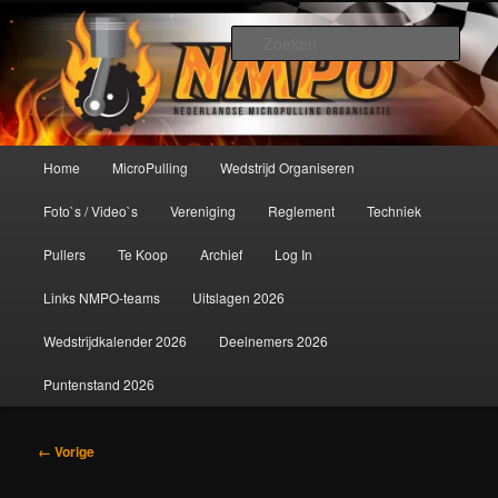
Spring
De meest krachtige modelbouwsport ter wereld!
naar
Zoek
de
primaire
Nederlandse MicroPulling
inhoud
Organisatie
Hoofdmenu
Home
MicroPulling
Wedstrijd Organiseren
Foto`s / Video`s
Vereniging
Reglement
Techniek
Pullers
Te Koop
Archief
Log In
Links NMPO-teams
Uitslagen 2026
Wedstrijdkalender 2026
Deelnemers 2026
Puntenstand 2026
Afbeeldingsnavigatie
← Vorige