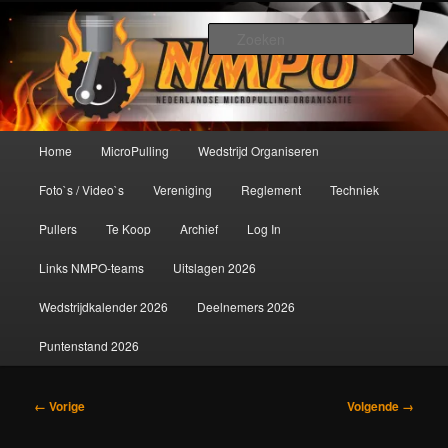
Spring
De meest krachtige modelbouwsport ter wereld!
naar
Zoek
de
primaire
Nederlandse MicroPulling
inhoud
Organisatie
Hoofdmenu
Home
MicroPulling
Wedstrijd Organiseren
Foto`s / Video`s
Vereniging
Reglement
Techniek
Pullers
Te Koop
Archief
Log In
Links NMPO-teams
Uitslagen 2026
Wedstrijdkalender 2026
Deelnemers 2026
Puntenstand 2026
Afbeeldingsnavigatie
← Vorige
Volgende →