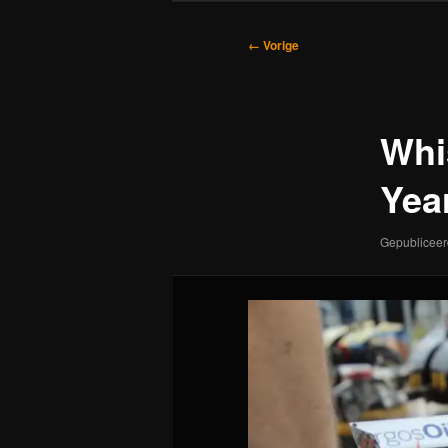
Afbeeldingsnavigatie
← Vorige
Whi
Yea
Gepublicee