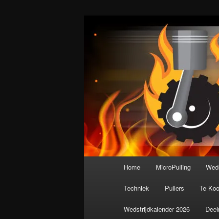
Spring
De meest krachtige modelbouws
naar
de
Nederlandse M
primaire
inhoud
Hoofdmenu
Home
MicroPulling
Weds
Techniek
Pullers
Te Ko
Wedstrijdkalender 2026
Deel