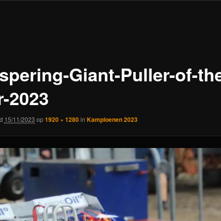
spering-Giant-Puller-of-th
r-2023
rd
15/11/2023
op
1920 × 1280
in
Kampioenen 2023