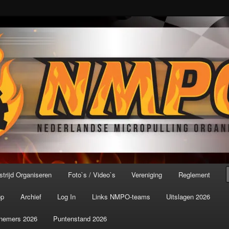
port ter wereld!
icroPulling Organisatie
trijd Organiseren
Foto`s / Video`s
Vereniging
Reglement
op
Archief
Log In
Links NMPO-teams
Uitslagen 2026
nemers 2026
Puntenstand 2026