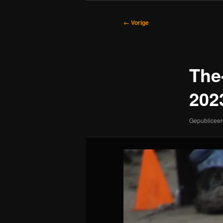
Afbeeldingsnavigatie
← Vorige
The
202
Gepublicee