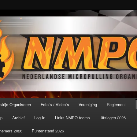
port ter wereld!
icroPulling Organisatie
trijd Organiseren
Foto`s / Video`s
Vereniging
Reglement
op
Archief
Log In
Links NMPO-teams
Uitslagen 2026
nemers 2026
Puntenstand 2026