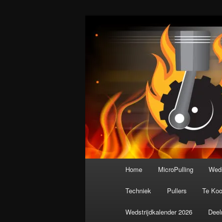
Spring
De meest krachtige modelbouws
naar
de
Nederlandse M
primaire
inhoud
Hoofdmenu
Home
MicroPulling
Weds
Techniek
Pullers
Te Ko
Wedstrijdkalender 2026
Deel