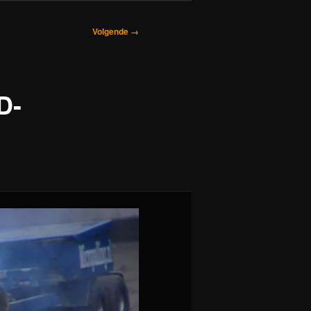
Volgende →
D-