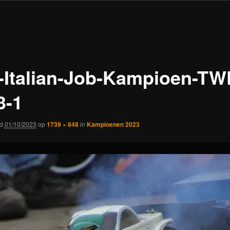
-Italian-Job-Kampioen-TW
3-1
rd
01/10/2023
op
1739 × 848
in
Kampioenen 2023