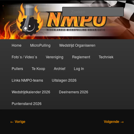
Spring
De meest krachtige modelbouwsport ter wereld!
naar
Zoek
de
primaire
Nederlandse MicroPulling
inhoud
Organisatie
Hoofdmenu
Home
MicroPulling
Wedstrijd Organiseren
Foto`s / Video`s
Vereniging
Reglement
Techniek
Pullers
Te Koop
Archief
Log In
Links NMPO-teams
Uitslagen 2026
Wedstrijdkalender 2026
Deelnemers 2026
Puntenstand 2026
Afbeeldingsnavigatie
← Vorige
Volgende →