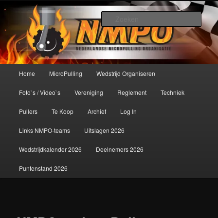
Spring
De meest krachtige modelbouwsport ter wereld!
naar
Zoek
de
primaire
Nederlandse MicroPulling
inhoud
Organisatie
Hoofdmenu
Home
MicroPulling
Wedstrijd Organiseren
Foto`s / Video`s
Vereniging
Reglement
Techniek
Pullers
Te Koop
Archief
Log In
Links NMPO-teams
Uitslagen 2026
Wedstrijdkalender 2026
Deelnemers 2026
Puntenstand 2026