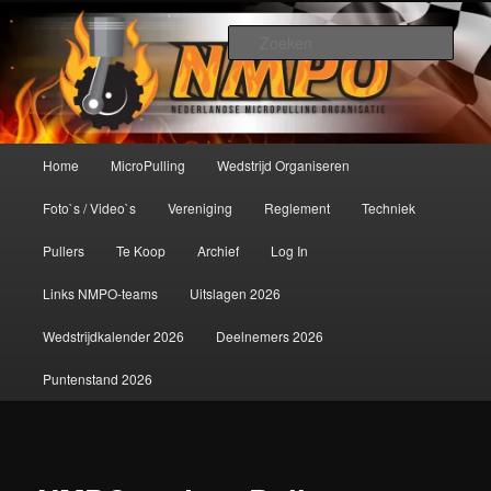
Spring
De meest krachtige modelbouwsport ter wereld!
naar
Zoek
de
primaire
Nederlandse MicroPulling
inhoud
Organisatie
Hoofdmenu
Home
MicroPulling
Wedstrijd Organiseren
Foto`s / Video`s
Vereniging
Reglement
Techniek
Pullers
Te Koop
Archief
Log In
Links NMPO-teams
Uitslagen 2026
Wedstrijdkalender 2026
Deelnemers 2026
Puntenstand 2026