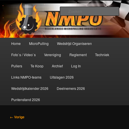
Spring
De meest krachtige modelbouwsport ter wereld!
naar
Zoek
de
primaire
Nederlandse MicroPulling
inhoud
Organisatie
Hoofdmenu
Home
MicroPulling
Wedstrijd Organiseren
Foto`s / Video`s
Vereniging
Reglement
Techniek
Pullers
Te Koop
Archief
Log In
Links NMPO-teams
Uitslagen 2026
Wedstrijdkalender 2026
Deelnemers 2026
Puntenstand 2026
Afbeeldingsnavigatie
← Vorige