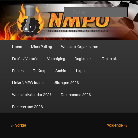
Spring
De meest krachtige modelbouwsport ter wereld!
naar
Zoek
de
primaire
Nederlandse MicroPulling
inhoud
Organisatie
Hoofdmenu
Home
MicroPulling
Wedstrijd Organiseren
Foto`s / Video`s
Vereniging
Reglement
Techniek
Pullers
Te Koop
Archief
Log In
Links NMPO-teams
Uitslagen 2026
Wedstrijdkalender 2026
Deelnemers 2026
Puntenstand 2026
Afbeeldingsnavigatie
← Vorige
Volgende →