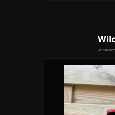
Afbeeldingsnavigatie
Wil
Gepublicee