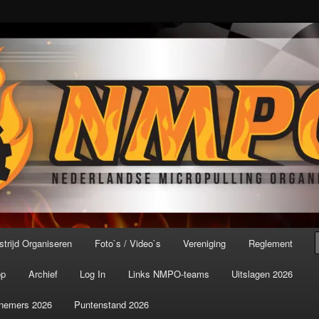
port ter wereld!
icroPulling Organisatie
trijd Organiseren
Foto`s / Video`s
Vereniging
Reglement
op
Archief
Log In
Links NMPO-teams
Uitslagen 2026
nemers 2026
Puntenstand 2026