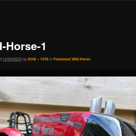
d-Horse-1
rd
12/04/2023
op
2048 × 1536
in
Fotoshoot Wild Horse