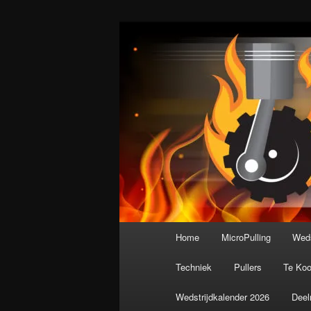
Spring
De meest krachtige modelbouws
naar
de
Nederlandse M
primaire
inhoud
Hoofdmenu
Home
MicroPulling
Weds
Techniek
Pullers
Te Ko
Wedstrijdkalender 2026
Deel