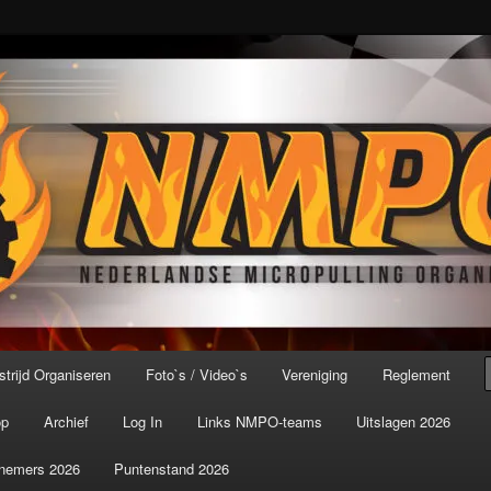
port ter wereld!
icroPulling Organisatie
trijd Organiseren
Foto`s / Video`s
Vereniging
Reglement
op
Archief
Log In
Links NMPO-teams
Uitslagen 2026
nemers 2026
Puntenstand 2026