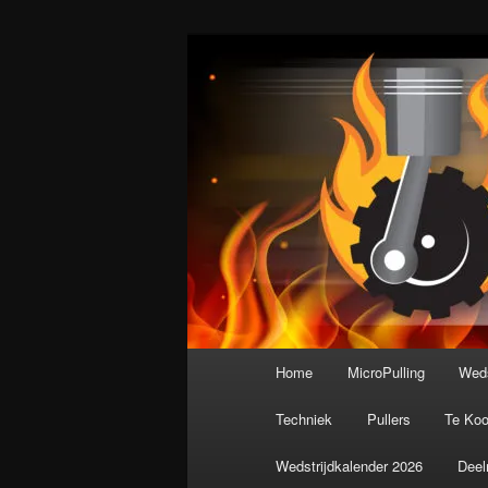
Spring
De meest krachtige modelbouws
naar
de
Nederlandse M
primaire
inhoud
Hoofdmenu
Home
MicroPulling
Weds
Techniek
Pullers
Te Ko
Wedstrijdkalender 2026
Deel