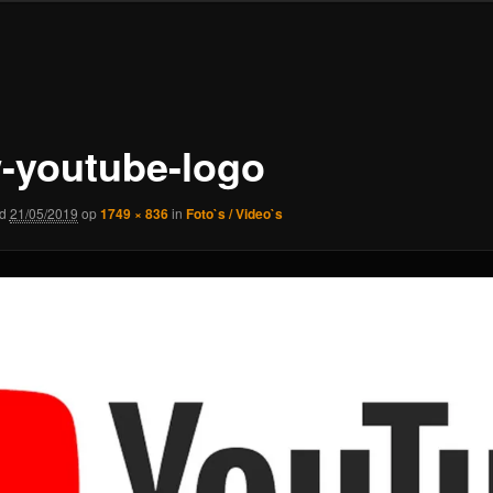
-youtube-logo
rd
21/05/2019
op
1749 × 836
in
Foto`s / Video`s