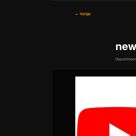
Afbeeldingsnavigatie
← Vorige
new
Gepublicee