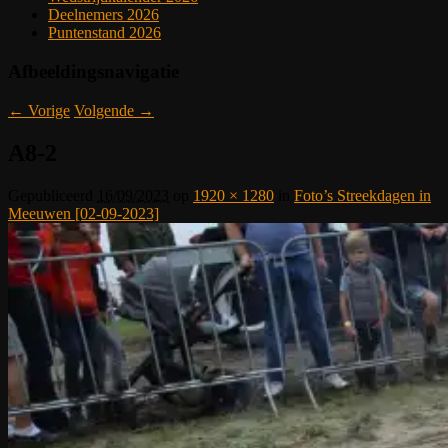
Deelnemers 2026
Puntenstand 2026
Afbeeldingsnavigatie
← Vorige
Volgende →
A8-2
Gepubliceerd
16/09/2023
op
1920 × 1280
in
Foto’s Streekdagen in
Meeuwen [02-09-2023]