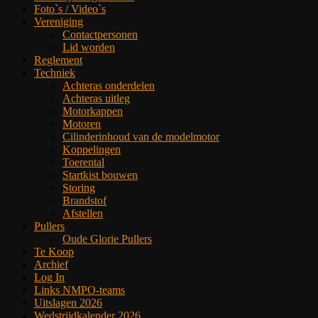
Foto`s / Video`s
Vereniging
Contactpersonen
Lid worden
Reglement
Techniek
Achteras onderdelen
Achteras uitleg
Motorkappen
Motoren
Cilinderinhoud van de modelmotor
Koppelingen
Toerental
Startkist bouwen
Storing
Brandstof
Afstellen
Pullers
Oude Glorie Pullers
Te Koop
Archief
Log In
Links NMPO-teams
Uitslagen 2026
Wedstrijdkalender 2026