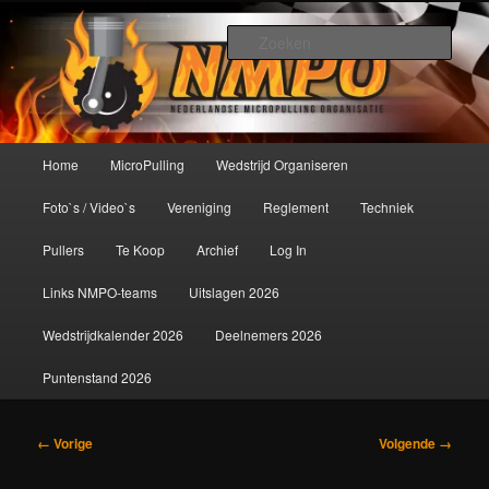
Spring
De meest krachtige modelbouwsport ter wereld!
naar
Zoek
de
primaire
Nederlandse MicroPulling
inhoud
Organisatie
Hoofdmenu
Home
MicroPulling
Wedstrijd Organiseren
Foto`s / Video`s
Vereniging
Reglement
Techniek
Pullers
Te Koop
Archief
Log In
Links NMPO-teams
Uitslagen 2026
Wedstrijdkalender 2026
Deelnemers 2026
Puntenstand 2026
Afbeeldingsnavigatie
← Vorige
Volgende →