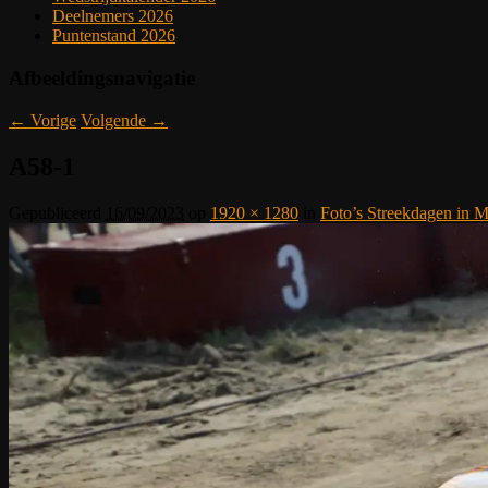
Deelnemers 2026
Puntenstand 2026
Afbeeldingsnavigatie
← Vorige
Volgende →
A58-1
Gepubliceerd
16/09/2023
op
1920 × 1280
in
Foto’s Streekdagen in 