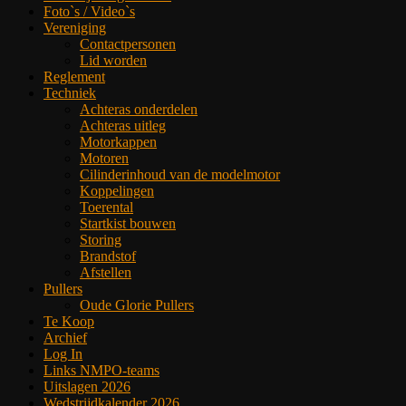
Foto`s / Video`s
Vereniging
Contactpersonen
Lid worden
Reglement
Techniek
Achteras onderdelen
Achteras uitleg
Motorkappen
Motoren
Cilinderinhoud van de modelmotor
Koppelingen
Toerental
Startkist bouwen
Storing
Brandstof
Afstellen
Pullers
Oude Glorie Pullers
Te Koop
Archief
Log In
Links NMPO-teams
Uitslagen 2026
Wedstrijdkalender 2026