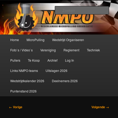
Spring
De meest krachtige modelbouwsport ter wereld!
naar
Zoek
de
primaire
Nederlandse MicroPulling
inhoud
Organisatie
Hoofdmenu
Home
MicroPulling
Wedstrijd Organiseren
Foto`s / Video`s
Vereniging
Reglement
Techniek
Pullers
Te Koop
Archief
Log In
Links NMPO-teams
Uitslagen 2026
Wedstrijdkalender 2026
Deelnemers 2026
Puntenstand 2026
Afbeeldingsnavigatie
← Vorige
Volgende →