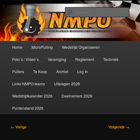
Spring
De meest krachtige modelbouwsport ter wereld!
naar
Zoek
de
primaire
Nederlandse MicroPulling
inhoud
Organisatie
Hoofdmenu
Home
MicroPulling
Wedstrijd Organiseren
Foto`s / Video`s
Vereniging
Reglement
Techniek
Pullers
Te Koop
Archief
Log In
Links NMPO-teams
Uitslagen 2026
Wedstrijdkalender 2026
Deelnemers 2026
Puntenstand 2026
Afbeeldingsnavigatie
← Vorige
Volgende →